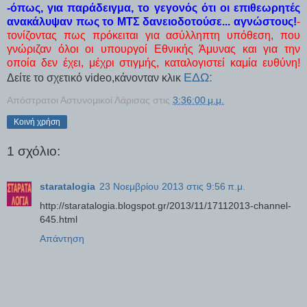
-όπως, για παράδειγμα, το γεγονός ότι οι επιθεωρητές
ανακάλυψαν πως το ΜΤΣ δανειοδοτούσε... αγνώστους!
-
τονίζοντας πως πρόκειται για ασύλληπτη υπόθεση, που
γνώριζαν όλοι οι υπουργοί Εθνικής Άμυνας και για την
οποία δεν έχει, μέχρι στιγμής, καταλογιστεί καμία ευθύνη!
ΕΔΩ:
Δείτε το σχετικό video,κάνονταν κλικ
Απόστρατοι Αστυνομικοί Λάρισας
στις
3:36:00 μ.μ.
Κοινή χρήση
1 σχόλιο:
staratalogia
23 Νοεμβρίου 2013 στις 9:56 π.μ.
http://staratalogia.blogspot.gr/2013/11/17112013-channel-
645.html
Απάντηση