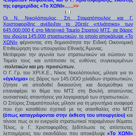
της εφημερίδας «Το ΧΩΝΙ»
.......>>
Οι Ν. Νικολόπουλος, Σπ. Σταματόπουλος και Γ.
Χριστοφορίδης ανέδειξαν το 20ετές «πλιάτσικο» των
645.000.000 € στο Μετοχικό Ταμείο Στρατού ΜΤΣ, σε βάρος
του ιδρώτα 145.000 στρατιωτικών, το οποίο αποκάλυψε «Το
ΧΩΝΙ»
φέρνοντας στη δημοσιότητα την Ειδική Οικονομική
Επιθεώρηση του υπουργείου Εθνικής Άμυνας.
Μετέφεραν την αγωνία των στρατιωτικών να σώσουν το
Ταμείο τους και εντόπισαν τις ευθύνες συγκεκριμένων
-πολιτικών και μη- προσώπων.
Ο Γ. Γρ. του ΧΡΙ.Κ.Ε., Νίκος Νικολόπουλος, μίλησε για το
«έγκλημα»
εις βάρος των 145.ΟΟΟ χιλιάδων στρατιωτικών,
ζήτησε να αποδοθεί δικαιοσύνη και δεσμεύθηκε να
επαναφέρει το θέμα του ΜΤΣ στη Βουλή, απαιτώντας
ουσιαστικές απαντήσεις για λογαριασμό των στρατιωτικών.
Ο Σπύρος Σταματόπουλος μίλησε για τη μηνυτήρια αναφορά
που έχει καταθέσει σχετικά με τις ατασθαλίες στο ΜΤΣ
(όπως καταγράφονται στην έκθεση του υπουργείου)
και
τόνισε πως οι εν ενεργεία στρατιωτικοί παραμένουν θύματα.
Τέλος, ο Γ. Χριστοφορίδης ξεδίπλωσε τις απίστευτες
λεπτομέρειες του σκανδάλου που αποκάλυψε
«Το ΧΩΝΙ»