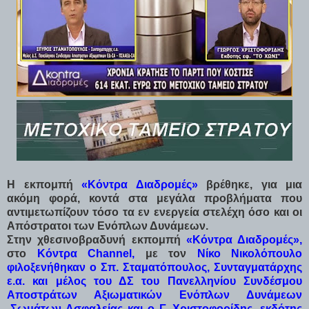
Η εκπομπή
«Κόντρα Διαδρομές»
βρέθηκε, για μια
ακόμη φορά, κοντά στα μεγάλα προβλήματα που
αντιμετωπίζουν τόσο τα εν ενεργεία στελέχη όσο και οι
Απόστρατοι των Ενόπλων Δυνάμεων.
Στην χθεσινοβραδυνή εκπομπή
«Κόντρα Διαδρομές»,
στο
Κόντρα Channel,
με τον
Νίκο Νικολόπουλο
φιλοξενήθηκαν ο Σπ. Σταματόπουλος, Συνταγματάρχης
ε.α. και μέλος του ΔΣ του Πανελληνίου Συνδέσμου
Αποστράτων Αξιωματικών Ενόπλων Δυνάμεων
-Σωμάτων Ασφαλείας και ο Γ. Χριστοφορίδης, εκδότης